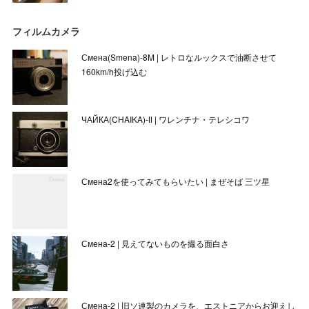
フィルムカメラ
Смена(Smena)-8M | レトロなルックスで油断させて
160km/h投げ込む
ЧАЙКА(CHAIKA)-Ⅱ | ワレンチナ・テレシコワ
Смена2を使ってみてもらいたい | まぜそば 三ツ星
Смена-2 | 見えてないものを撮る面白さ
Смена-2 | 旧ソ連製のカメラを、エストニアからお迎えし