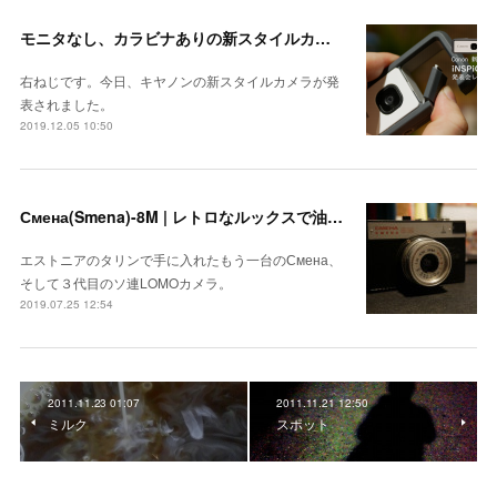
モニタなし、カラビナありの新スタイルカメラ Canon iNSPiC REC タッチ&トライレポート
右ねじです。今日、キヤノンの新スタイルカメラが発
表されました。
2019.12.05 10:50
Смена(Smena)-8M | レトロなルックスで油断させて160km/h投げ込む
エストニアのタリンで手に入れたもう一台のСмена、
そして３代目のソ連LOMOカメラ。
2019.07.25 12:54
2011.11.23 01:07
2011.11.21 12:50
ミルク
スポット