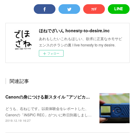
ほねでざいん honesty-to-desire.inc
あれもしたいこれもほしい、欲求に正直なホモサピ
エンスのチラシの裏 I live honesty to my desire.
フォロー
関連記事
Canonの身につける新スタイル "アソビカメラ" iNSPiC REC
どうも、右ねじです。以前体験会をレポートした、
Canonの「iNSPiC REC」がついに昨日到着しまし…
2019.12.19 16:27