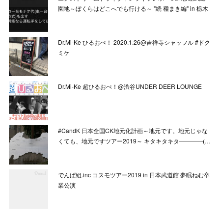
園地～ぼくらはどこへでも行ける～ "続 種まき編" in 栃木
Dr.Mi-Ke ひるおぺ！ 2020.1.26@吉祥寺シャッフル #ドク
ミケ
Dr.Mi-Ke 超ひるおぺ！@渋谷UNDER DEER LOUNGE
#CandK 日本全国CK地元化計画～地元です。地元じゃな
くても、地元ですツアー2019～ キタキタキタ━━━━(…
でんぱ組.inc コスモツアー2019 in 日本武道館 夢眠ねむ卒
業公演