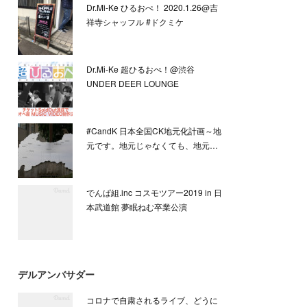
Dr.Mi-Ke ひるおぺ！ 2020.1.26@吉
祥寺シャッフル #ドクミケ
Dr.Mi-Ke 超ひるおぺ！@渋谷
UNDER DEER LOUNGE
#CandK 日本全国CK地元化計画～地
元です。地元じゃなくても、地元…
でんぱ組.inc コスモツアー2019 in 日
本武道館 夢眠ねむ卒業公演
デルアンバサダー
コロナで自粛されるライブ、どうに