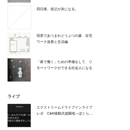
四日後、祖父が灰になる。
現実であつまれどうぶつの森 在宅
ワーク改善と生活編
「家で働く」ための準備をして、リ
モートワークができる社会人になる
ライブ
エクストリームドライブインライブ
レポ C&K移動式遊園地～ぼくら…