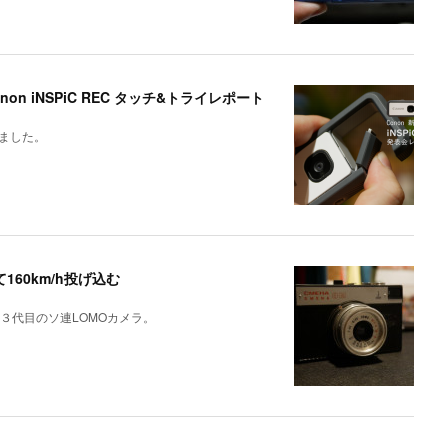
 iNSPiC REC タッチ&トライレポート
ました。
て160km/h投げ込む
３代目のソ連LOMOカメラ。