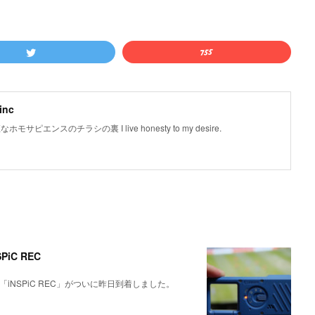
inc
ンスのチラシの裏 I live honesty to my desire.
iC REC
iNSPiC REC」がついに昨日到着しました。