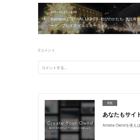
2011.12.27 13:39
Baccarat ETERNAL LIGHTS -歓びのかたち- 恵比寿
ーデンプレイス イルミネーション
0
コメント
PR
あなたもサイ
Ameba Owndを