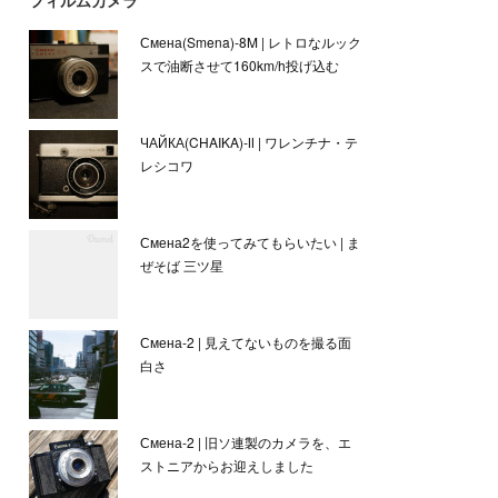
フィルムカメラ
Смена(Smena)-8M | レトロなルック
スで油断させて160km/h投げ込む
ЧАЙКА(CHAIKA)-Ⅱ | ワレンチナ・テ
レシコワ
Смена2を使ってみてもらいたい | ま
ぜそば 三ツ星
Смена-2 | 見えてないものを撮る面
白さ
Смена-2 | 旧ソ連製のカメラを、エ
ストニアからお迎えしました