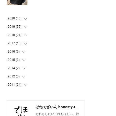
2020
(
40
)
2019
(
55
(
3
)
)
(
4
)
2018
(
24
(
8
)
)
(
1
)
(
6
)
2017
(
15
(
2
)
)
(
1
)
(
3
)
(
1
)
2016
(
6
)
(
1
)
(
1
)
(
2
)
(
3
)
(
1
)
2015
(
3
)
(
1
)
(
4
)
(
5
)
(
5
)
(
5
)
(
5
)
2014
(
2
)
(
1
)
(
6
)
(
6
)
(
3
)
(
2
)
(
1
)
2012
(
6
)
(
1
)
(
5
)
(
6
)
(
1
)
(
1
)
(
1
)
(
1
)
2011
(
24
(
2
)
)
(
8
)
(
3
)
(
3
)
(
1
)
(
1
)
(
10
)
(
5
)
(
3
)
(
1
)
(
4
)
(
3
)
(
14
)
ほねでざいん honesty-to-desire.inc
(
2
)
(
4
)
(
5
)
あれもしたいこれもほしい、欲
(
6
)