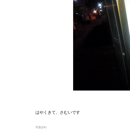
はやくきて、さむいです
写真
(
24
)