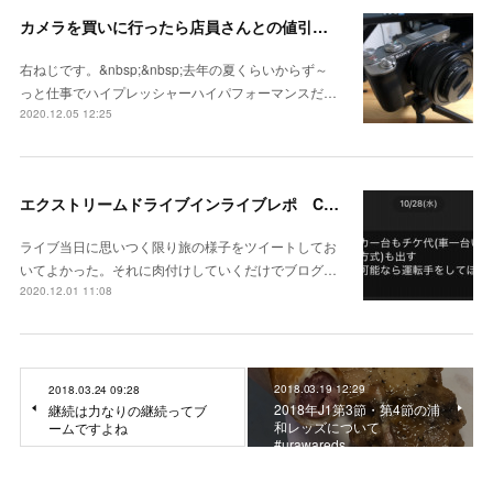
カメラを買いに行ったら店員さんとの値引きタイトルマッチが始まった SONY α7C + SEL35F18F
右ねじです。&nbsp;&nbsp;去年の夏くらいからず～
っと仕事でハイプレッシャーハイパフォーマンスだ…
2020.12.05 12:25
エクストリームドライブインライブレポ C&K移動式遊園地～ぼくらはどこへでも行ける～ "続 種まき編" in 栃木
ライブ当日に思いつく限り旅の様子をツイートしてお
いてよかった。それに肉付けしていくだけでブログ…
2020.12.01 11:08
2018.03.19 12:29
2018.03.24 09:28
2018年J1第3節・第4節の浦
継続は力なりの継続ってブ
和レッズについて
ームですよね
#urawareds