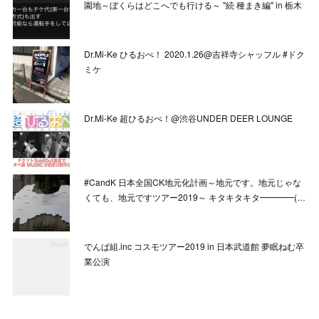
園地～ぼくらはどこへでも行ける～ "続 種まき編" in 栃木
Dr.Mi-Ke ひるおぺ！ 2020.1.26@吉祥寺シャッフル #ドク
ミケ
Dr.Mi-Ke 超ひるおぺ！@渋谷UNDER DEER LOUNGE
#CandK 日本全国CK地元化計画～地元です。地元じゃな
くても、地元ですツアー2019～ キタキタキタ━━━━(…
でんぱ組.inc コスモツアー2019 in 日本武道館 夢眠ねむ卒
業公演