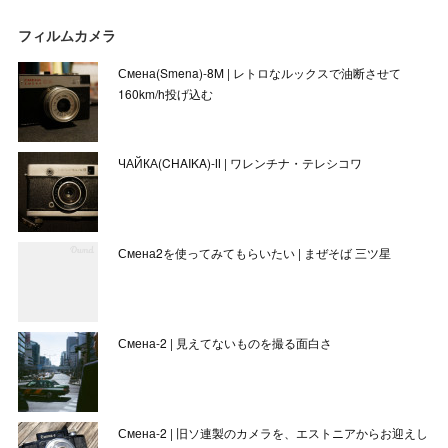
フィルムカメラ
Смена(Smena)-8M | レトロなルックスで油断させて
160km/h投げ込む
ЧАЙКА(CHAIKA)-Ⅱ | ワレンチナ・テレシコワ
Смена2を使ってみてもらいたい | まぜそば 三ツ星
Смена-2 | 見えてないものを撮る面白さ
Смена-2 | 旧ソ連製のカメラを、エストニアからお迎えし