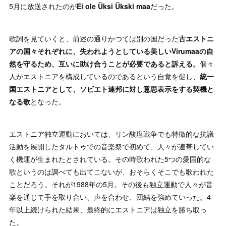
5月に放送されたのが
Ei ole Üksi Ükski maa
だった。
歌詞を見ていくと、前述の通りかつては別の国だった
古エストニ
アの国々それぞれに、失われようとしている美しいVirumaaの自
然を守るため、互いに助け合うことが必要であると訴える。
個々
人がエストニアを構成しているのであるという自覚を促し、
統一
国エストニアとして、ソビエト連邦に対し意思表示をする契機と
なる歌
となった。
エストニア独立運動においては、リン酸塩戦争でも特徴的な抗議
活動を展開したタルトゥでの音楽祭で初めて、人々が連帯してい
く機運が生まれたとされている。その時歌われた5つの愛国的な
歌というのは調べても出てこないが、おそらくそこでも歌われた
ことだろう。それが1988年の5月。その後も独立運動で人々が音
楽を通じて手を取り合い、声を合わせ、団結を強めていった。4
年以上続けられた結果、最終的にエストニアは独立を勝ち取っ
た。