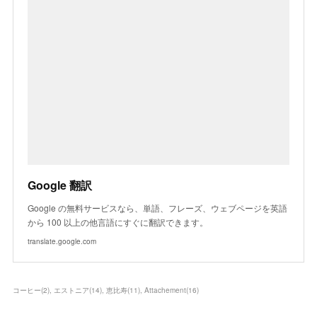
Google 翻訳
Google の無料サービスなら、単語、フレーズ、ウェブページを英語
から 100 以上の他言語にすぐに翻訳できます。
translate.google.com
コーヒー
(
2
)
エストニア
(
14
)
恵比寿
(
11
)
Attachement
(
16
)