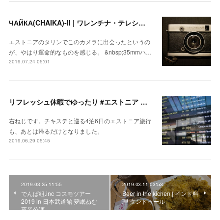
ЧАЙКА(CHAIKA)-Ⅱ | ワレンチナ・テレシコワ
エストニアのタリンでこのカメラに出会ったというの
が、やはり運命的なものを感じる。 &nbsp;35mmハ…
2019.07.24 05:01
リフレッシュ休暇でゆったり #エストニア 旅行 ~最終日 さよならエストニア、あと僕はマジで僕を信用するな編~
右ねじです。チキステと巡る4泊6日のエストニア旅行
も、あとは帰るだけとなりました。
2019.06.29 05:45
2019.03.25 11:55
2019.03.11 03:53
でんぱ組.inc コスモツアー
Beer in the kichen | インド料
2019 in 日本武道館 夢眠ねむ
理 タンドゥール
卒業公演