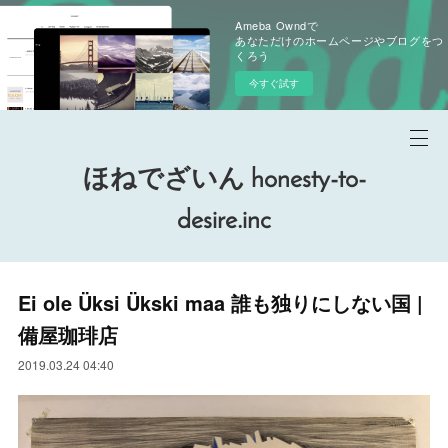
Ameba Owndで
あなただけのホームページやブログをつ
くろう
今すぐ試す
ほねでざいん honesty-to-
desire.inc
Ei ole Üksi Ükski maa 誰も独りにしない国 |
備屋珈琲店
2019.03.24 04:40