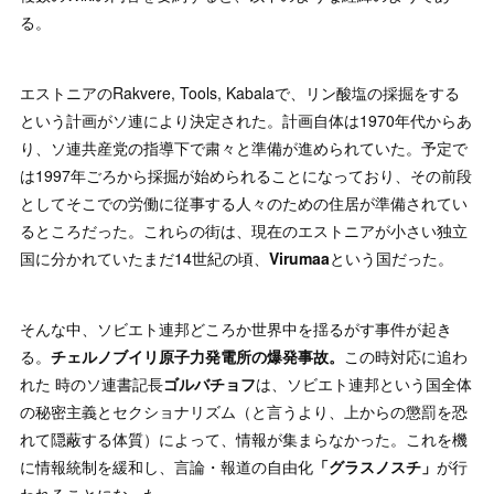
る。
エストニアのRakvere, Tools, Kabalaで、リン酸塩の採掘をする
という計画がソ連により決定された。計画自体は1970年代からあ
り、ソ連共産党の指導下で粛々と準備が進められていた。予定で
は1997年ごろから採掘が始められることになっており、その前段
としてそこでの労働に従事する人々のための住居が準備されてい
るところだった。これらの街は、現在のエストニアが小さい独立
国に分かれていたまだ14世紀の頃、
Virumaa
という国だった。
そんな中、ソビエト連邦どころか世界中を揺るがす事件が起き
る。
チェルノブイリ原子力発電所の爆発事故。
この時対応に追わ
れた 時のソ連書記長
ゴルバチョフ
は、ソビエト連邦という国全体
の秘密主義とセクショナリズム（と言うより、上からの懲罰を恐
れて隠蔽する体質）によって、情報が集まらなかった。これを機
に情報統制を緩和し、言論・報道の自由化
「グラスノスチ」
が行