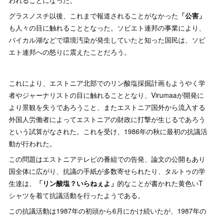
われることになった。
グラスノスチ以後、これまで報道されることがなかった
「公害」
も人々の目に触れることとなった。ソビエト連邦の事業により、
バイカル湖などで環境汚染が発生していたと知った国民は、ソビ
エト連邦への怒りに震えたことだろう。
これにより、エストニア北部でのリン酸塩採掘計画もようやく学
者やジャーナリストの目に触れることとなり、Virumaaが開発に
より景観を失うであろうこと、またエストニア国外から流入する
外国人労働者によってエストニアの財政に打撃が生じるであろう
という試算がなされた。これを受け、1986年の秋に最初の抗議活
動が行われた。
この問題はエストニアテレビの番組での告発、論文の公開もあり
国全体に広がり、抗議の手紙が多数寄せられたり、タルトゥの学
生達は、
「リン酸塩？いらねぇよ」
的なことが書かれた黄色いT
シャツを着て抗議活動を行ったようである。
この抗議活動は1987年の初頭から6月にかけ続いたが、1987年の