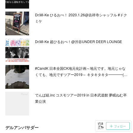
Dr.Mi-Ke ひるおぺ！ 2020.1.26@吉祥寺シャッフル #ドク
ミケ
Dr.Mi-Ke 超ひるおぺ！@渋谷UNDER DEER LOUNGE
#CandK 日本全国CK地元化計画～地元です。地元じゃな
くても、地元ですツアー2019～ キタキタキタ━━━━(…
でんぱ組.inc コスモツアー2019 in 日本武道館 夢眠ねむ卒
業公演
フォロー
デルアンバサダー