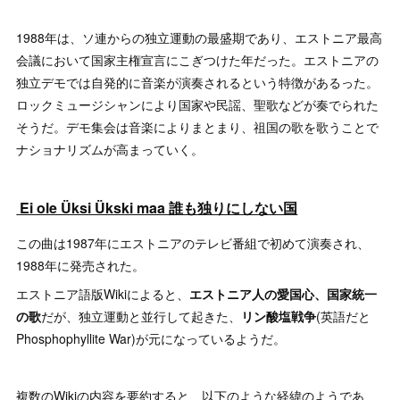
1988年は、ソ連からの独立運動の最盛期であり、エストニア最高
会議において国家主権宣言にこぎつけた年だった。エストニアの
独立デモでは自発的に音楽が演奏されるという特徴があるった。
ロックミュージシャンにより国家や民謡、聖歌などが奏でられた
そうだ。デモ集会は音楽によりまとまり、祖国の歌を歌うことで
ナショナリズムが高まっていく。
Ei ole Üksi Ükski maa 誰も独りにしない国
この曲は1987年にエストニアのテレビ番組で初めて演奏され、
1988年に発売された。
エストニア語版Wikiによると、
エストニア人の愛国心、国家統一
の歌
だが、独立運動と並行して起きた、
リン酸塩戦争
(英語だと
Phosphophyllite War)が元になっているようだ。
複数のWikiの内容を要約すると、以下のような経緯のようであ