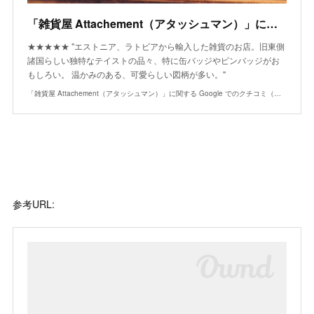
「雑貨屋 Attachement（アタッシュマン）」に関する Google でのクチコミ（投稿者: Camerahmen 右ねじ）
★★★★★ "エストニア、ラトビアから輸入した雑貨のお店。旧東側
諸国らしい独特なテイストの品々、特に缶バッジやピンバッジがお
もしろい。 温かみのある、可愛らしい図柄が多い。"
「雑貨屋 Attachement（アタッシュマン）」に関する Google でのクチコミ（投稿者: Camerahmen 右ねじ）
参考URL: