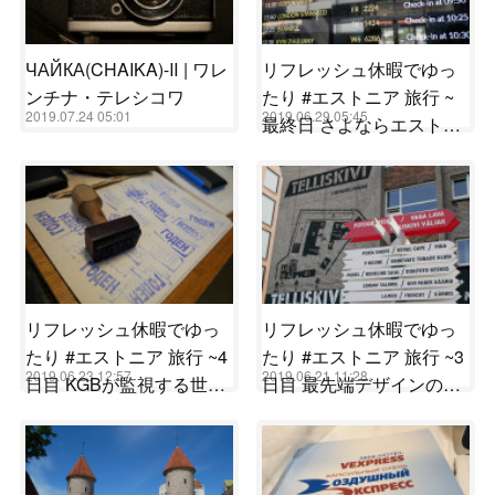
ЧАЙКА(CHAIKA)-Ⅱ | ワレ
リフレッシュ休暇でゆっ
ンチナ・テレシコワ
たり #エストニア 旅行 ~
2019.07.24 05:01
2019.06.29 05:45
最終日 さよならエスト…
リフレッシュ休暇でゆっ
リフレッシュ休暇でゆっ
たり #エストニア 旅行 ~4
たり #エストニア 旅行 ~3
2019.06.23 12:57
2019.06.21 11:28
日目 KGBが監視する世…
日目 最先端デザインの…