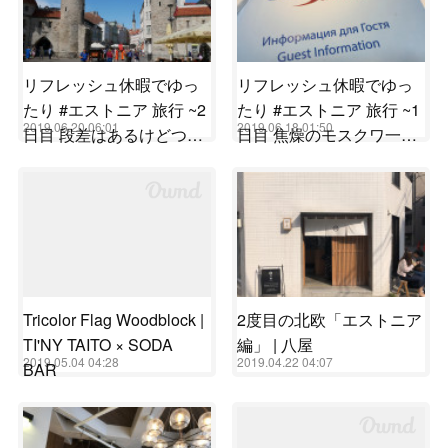
リフレッシュ休暇でゆっ
リフレッシュ休暇でゆっ
たり #エストニア 旅行 ~2
たり #エストニア 旅行 ~1
2019.06.20 06:01
2019.06.18 01:50
日目 段差はあるけどつ…
日目 焦燥のモスクワ一…
Tricolor Flag Woodblock |
2度目の北欧「エストニア
TI'NY TAITO × SODA
編」 | 八屋
2019.05.04 04:28
2019.04.22 04:07
BAR