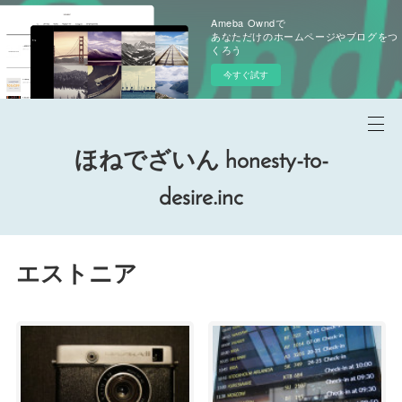
Ameba Owndで
あなただけのホームページやブログをつ
くろう
今すぐ試す
ほねでざいん honesty-to-
desire.inc
エストニア