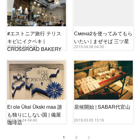
#エストニア旅行 テリス
Смена2を使ってみてもら
キビにイクベキ |
いたい | まぜそば 三ツ星
2019.04.15 03:49
2019.04.08 04:30
CROSSROAD BAKERY
Ei ole Üksi Ükski maa 誰
居候開始 | SABAR代官山
も独りにしない国 | 備屋
2019.03.24 04:40
2019.03.05 13:16
珈琲店
1
2