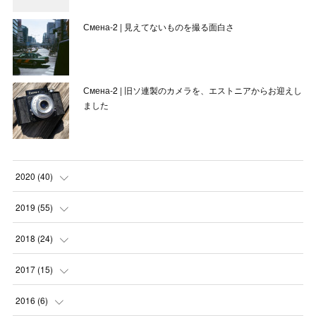
Смена-2 | 見えてないものを撮る面白さ
Смена-2 | 旧ソ連製のカメラを、エストニアからお迎えし
ました
2020
(
40
)
(
3
)
2019
(
55
)
(
4
)
(
8
)
2018
(
24
)
(
1
)
(
6
)
(
2
)
2017
(
15
)
(
1
)
(
3
)
(
1
)
(
1
)
2016
(
6
)