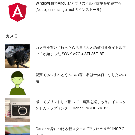
Windows機でAngularアプリのビルド環境を構築する
(Node.js,npm,angularcliのインストール)
カメラ
カメラを買いに行ったら店員さんとの値引きタイトルマ
ッチが始まった SONY α7C + SEL35F18F
現実であつまれどうぶつの森 君は一体何になりたいの
編
撮ってプリントして貼って、写真を楽しもう。インスタ
ントカメラプリンター Canon iNSPiC ZV-123
Canonの身につける新スタイル "アソビカメラ" iNSPiC
REC