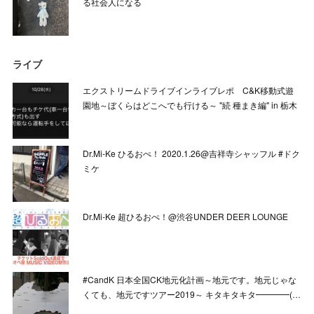
る社会人になる
ライブ
エクストリームドライブインライブレポ C&K移動式遊
園地～ぼくらはどこへでも行ける～ "続 種まき編" in 栃木
Dr.Mi-Ke ひるおぺ！ 2020.1.26@吉祥寺シャッフル #ドク
ミケ
Dr.Mi-Ke 超ひるおぺ！@渋谷UNDER DEER LOUNGE
#CandK 日本全国CK地元化計画～地元です。地元じゃな
くても、地元ですツアー2019～ キタキタキタ━━━━(…