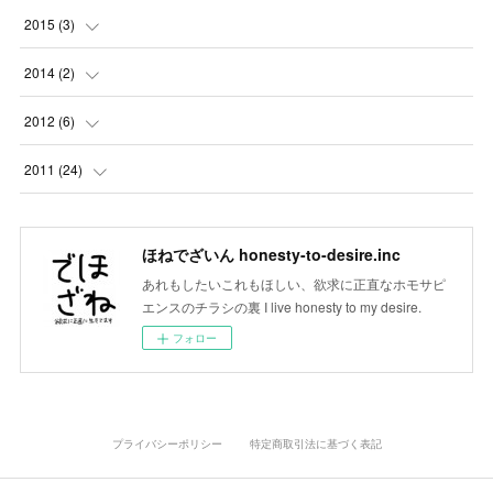
(
1
)
(
2
)
(
3
)
(
1
)
(
1
)
2015
(
3
)
(
4
)
(
5
)
(
5
)
(
5
)
(
5
)
(
1
)
2014
(
2
)
(
6
)
(
6
)
(
3
)
(
2
)
(
1
)
(
1
)
2012
(
6
)
(
5
)
(
6
)
(
1
)
(
1
)
(
1
)
(
1
)
(
2
)
2011
(
24
)
(
8
)
(
3
)
(
3
)
(
1
)
(
1
)
(
10
)
(
5
)
(
3
)
(
1
)
(
4
)
ほねでざいん honesty-to-desire.inc
(
3
)
(
14
)
あれもしたいこれもほしい、欲求に正直なホモサピ
(
2
)
(
4
)
(
5
)
エンスのチラシの裏 I live honesty to my desire.
(
6
)
フォロー
(
3
)
プライバシーポリシー
特定商取引法に基づく表記