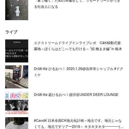
「家で働く」ための準備をして、リモートワークができ
る社会人になる
ライブ
エクストリームドライブインライブレポ C&K移動式遊
園地～ぼくらはどこへでも行ける～ "続 種まき編" in 栃木
Dr.Mi-Ke ひるおぺ！ 2020.1.26@吉祥寺シャッフル #ドク
ミケ
Dr.Mi-Ke 超ひるおぺ！@渋谷UNDER DEER LOUNGE
#CandK 日本全国CK地元化計画～地元です。地元じゃな
くても、地元ですツアー2019～ キタキタキタ━━━━(…