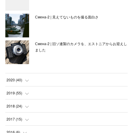
Смена-2 | 見えてないものを撮る面白さ
Смена-2 | 旧ソ連製のカメラを、エストニアからお迎えし
ました
2020
(
40
)
(
3
)
2019
(
55
)
(
4
)
(
8
)
2018
(
24
)
(
1
)
(
6
)
(
2
)
2017
(
15
)
(
1
)
(
3
)
(
1
)
(
1
)
2016
(
6
)