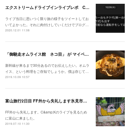
エクストリームドライブインライブレポ C&K移動式遊園地～ぼくらはどこへでも行ける～ "続 種まき編" in 栃木
ライブ当日に思いつく限り旅の様子をツイートしてお
いてよかった。それに肉付けしていくだけでブログ…
2020.12.01 11:08
「御馳走オムライス館 ネコ目」 が マイベストオムライスインナゴヤ
新幹線が来るまで30分あるのでお伝えしたい。オムラ
イス、という料理をご存知でしょうか。僕は存じて…
2019.10.09 10:57
富山旅行2日目 FF外から失礼します氷見市・富山市
FF外から失礼します。C&amp;Kのライブを見るため
に富山に来ました。
2019.07.10 11:30