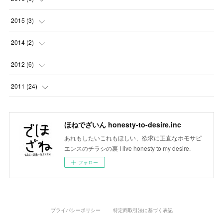
(
1
)
(
2
)
(
3
)
(
1
)
(
1
)
2015
(
3
)
(
4
)
(
5
)
(
5
)
(
5
)
(
5
)
(
1
)
2014
(
2
)
(
6
)
(
6
)
(
3
)
(
2
)
(
1
)
(
1
)
2012
(
6
)
(
5
)
(
6
)
(
1
)
(
1
)
(
1
)
(
1
)
(
2
)
2011
(
24
)
(
8
)
(
3
)
(
3
)
(
1
)
(
1
)
(
10
)
(
5
)
(
3
)
(
1
)
(
4
)
ほねでざいん honesty-to-desire.inc
(
3
)
(
14
)
あれもしたいこれもほしい、欲求に正直なホモサピ
(
2
)
(
4
)
(
5
)
エンスのチラシの裏 I live honesty to my desire.
(
6
)
フォロー
(
3
)
プライバシーポリシー
特定商取引法に基づく表記