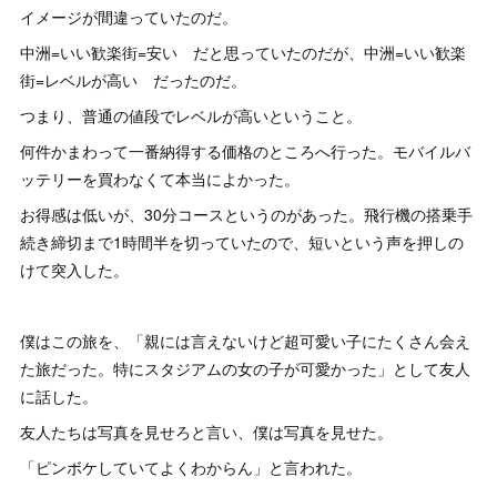
イメージが間違っていたのだ。
中洲=いい歓楽街=安い だと思っていたのだが、中洲=いい歓楽
街=レベルが高い だったのだ。
つまり、普通の値段でレベルが高いということ。
何件かまわって一番納得する価格のところへ行った。モバイルバ
ッテリーを買わなくて本当によかった。
お得感は低いが、30分コースというのがあった。飛行機の搭乗手
続き締切まで1時間半を切っていたので、短いという声を押しの
けて突入した。
僕はこの旅を、「親には言えないけど超可愛い子にたくさん会え
た旅だった。特にスタジアムの女の子が可愛かった」として友人
に話した。
友人たちは写真を見せろと言い、僕は写真を見せた。
「ピンボケしていてよくわからん」と言われた。