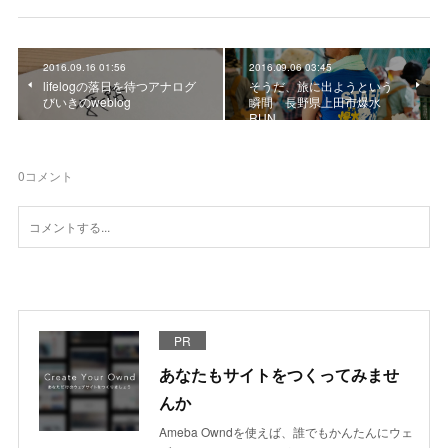
2016.09.16 01:56
2016.09.06 03:45
lifelogの落日を待つアナログ
そうだ、旅に出ようという
びいきのweblog
瞬間 長野県上田市爆水
RUN
0
コメント
PR
あなたもサイトをつくってみませ
んか
Ameba Owndを使えば、誰でもかんたんにウェ