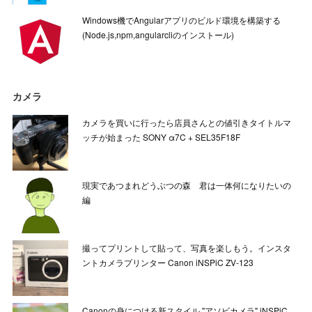
Windows機でAngularアプリのビルド環境を構築する
(Node.js,npm,angularcliのインストール)
カメラ
カメラを買いに行ったら店員さんとの値引きタイトルマ
ッチが始まった SONY α7C + SEL35F18F
現実であつまれどうぶつの森 君は一体何になりたいの
編
撮ってプリントして貼って、写真を楽しもう。インスタ
ントカメラプリンター Canon iNSPiC ZV-123
Canonの身につける新スタイル "アソビカメラ" iNSPiC