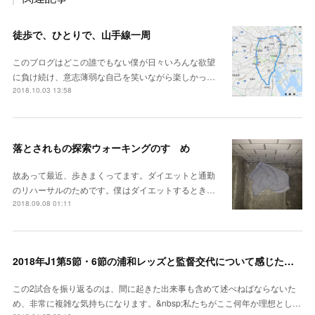
徒歩で、ひとりで、山手線一周
このブログはどこの誰でもない僕が日々いろんな欲望
に負け続け、意志薄弱な自己を笑いながら楽しかっ…
2018.10.03 13:58
落とされもの探索ウォーキングのすゝめ
故あって最近、歩きまくってます。ダイエットと通勤
のリハーサルのためです。僕はダイエットするとき…
2018.09.08 01:11
2018年J1第5節・6節の浦和レッズと監督交代について感じたこと #urawareds 【やったね】
この2試合を振り返るのは、間に起きた出来事も含めて述べねばならないた
め、非常に複雑な気持ちになります。&nbsp;私たちがここ何年か理想とし…