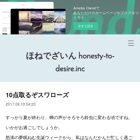
Ameba Owndで
あなただけのホームページやブログをつ
くろう
今すぐ試す
ほねでざいん honesty-to-
desire.inc
10点取るぞスワローズ
2017.09.10 04:20
すっかり夏が終わり、蝉の声がそろそろ鈴虫に変わる頃ですね。
いかがお過ごしでしょうか。
怒涛の夢眠ねむ生誕ウィークから、私はなんだかんだ忙しく過ご