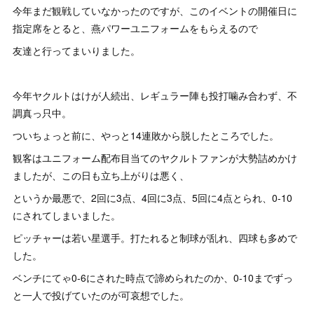
今年まだ観戦していなかったのですが、このイベントの開催日に
指定席をとると、燕パワーユニフォームをもらえるので
友達と行ってまいりました。
今年ヤクルトはけが人続出、レギュラー陣も投打噛み合わず、不
調真っ只中。
ついちょっと前に、やっと14連敗から脱したところでした。
観客はユニフォーム配布目当てのヤクルトファンが大勢詰めかけ
ましたが、この日も立ち上がりは悪く、
というか最悪で、2回に3点、4回に3点、5回に4点とられ、0-10
にされてしまいました。
ピッチャーは若い星選手。打たれると制球が乱れ、四球も多めで
した。
ベンチにてゃ0-6にされた時点で諦められたのか、0-10までずっ
と一人で投げていたのが可哀想でした。