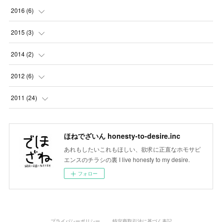
(
1
)
(
3
)
(
1
)
(
1
)
2016
(
6
)
(
1
)
(
2
)
(
3
)
(
1
)
(
1
)
2015
(
3
)
(
4
)
(
5
)
(
5
)
(
5
)
(
5
)
(
1
)
2014
(
2
)
(
6
)
(
6
)
(
3
)
(
2
)
(
1
)
(
1
)
2012
(
6
)
(
5
)
(
6
)
(
1
)
(
1
)
(
1
)
(
1
)
(
2
)
2011
(
24
)
(
8
)
(
3
)
(
3
)
(
1
)
(
1
)
(
10
)
(
5
)
(
3
)
(
1
)
(
4
)
ほねでざいん honesty-to-desire.inc
(
3
)
(
14
)
あれもしたいこれもほしい、欲求に正直なホモサピ
(
2
)
(
4
)
(
5
)
エンスのチラシの裏 I live honesty to my desire.
(
6
)
フォロー
(
3
)
プライバシーポリシー
特定商取引法に基づく表記