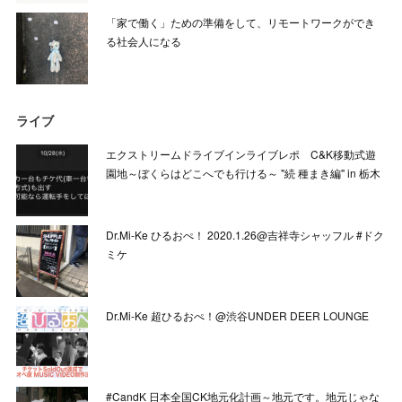
「家で働く」ための準備をして、リモートワークができ
る社会人になる
ライブ
エクストリームドライブインライブレポ C&K移動式遊
園地～ぼくらはどこへでも行ける～ "続 種まき編" in 栃木
Dr.Mi-Ke ひるおぺ！ 2020.1.26@吉祥寺シャッフル #ドク
ミケ
Dr.Mi-Ke 超ひるおぺ！@渋谷UNDER DEER LOUNGE
#CandK 日本全国CK地元化計画～地元です。地元じゃな