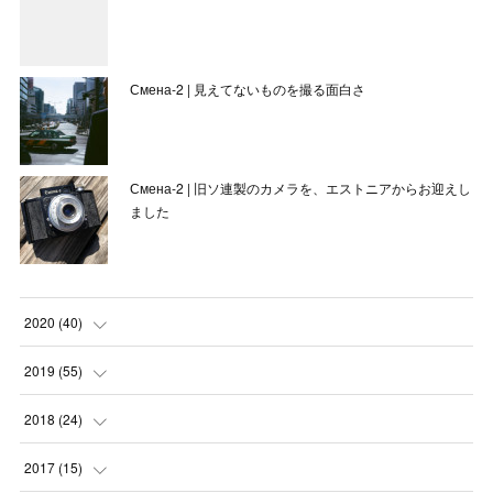
Смена-2 | 見えてないものを撮る面白さ
Смена-2 | 旧ソ連製のカメラを、エストニアからお迎えし
ました
2020
(
40
)
(
3
)
2019
(
55
)
(
4
)
(
8
)
2018
(
24
)
(
1
)
(
6
)
(
2
)
2017
(
15
)