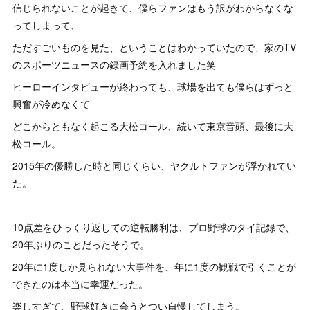
信じられないことが起きて、僕らファンはもう訳がわからなくな
ってしまって、
ただすごいものを見た、ということはわかっていたので、家のTV
のスポーツニュースの録画予約を入れました笑
ヒーローインタビューが終わっても、球場を出ても僕らはずっと
興奮が冷めなくて
どこからともなく起こる大松コール、続いて東京音頭、最後に大
松コール。
2015年の優勝した時と同じくらい、ヤクルトファンが浮かれてい
た。
10点差をひっくり返しての逆転勝利は、プロ野球のタイ記録で、
20年ぶりのことだったそうで。
20年に1度しか見られない大事件を、年に1度の観戦で引くことが
できたのは本当に幸運だった。
楽しすぎて、野球好きに会うとつい自慢してしまう。