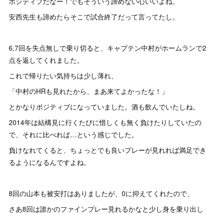
ポジティブだなー！でもそういう諦めない心いいよね。
安西先生も諦めたらそこで試合終了だって言ってたし。
6,7回を失点無しで乗り切ると、キャプテン中村がホームランで2
点を返してくれました。
これで帰りたい気持ちは少し薄れ、
「中村のHRも見れたから、まあ来てよかったな！」
とかなりポジティブになっていました。酒も飲んでいたしね。
2014年は結構見に行くたびに惜しくも無く負けたりしていたの
で、それに比べれば…という感じでした。
負けなれてくると、ちょっとでも良いプレーが見れれば満足でき
るようになるんですよね。
8回の山本も被安打はありましたが、0に抑えてくれたので、
さあ8回は誰かのファインプレー見れるかなと少し身を乗り出し