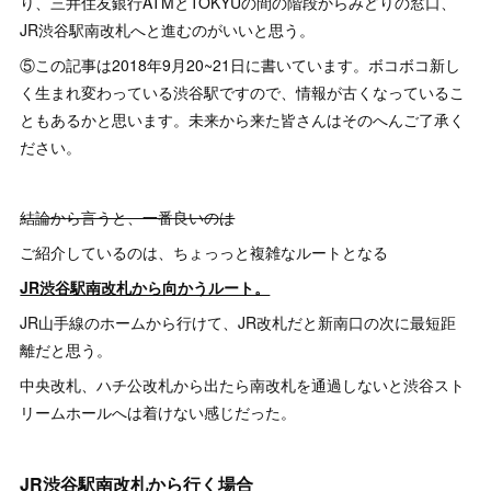
り、三井住友銀行ATMとTOKYUの間の階段からみどりの窓口、
JR渋谷駅南改札へと進むのがいいと思う。
⑤この記事は2018年9月20~21日に書いています。ボコボコ新し
く生まれ変わっている渋谷駅ですので、情報が古くなっているこ
ともあるかと思います。未来から来た皆さんはそのへんご了承く
ださい。
結論から言うと、一番良いのは
ご紹介しているのは、ちょっっと複雑なルートとなる
JR渋谷駅南改札から向かうルート。
JR山手線のホームから行けて、JR改札だと新南口の次に最短距
離だと思う。
中央改札、ハチ公改札から出たら南改札を通過しないと渋谷スト
リームホールへは着けない感じだった。
JR渋谷駅南改札から行く場合