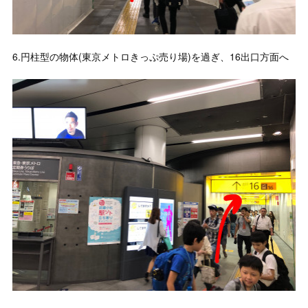
6.円柱型の物体(東京メトロきっぷ売り場)を過ぎ、16出口方面へ