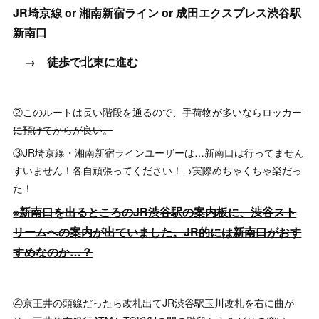
JR埼京線 or 湘南新宿ライン or 成田エクスプレス渋谷駅
新南口
→ 徒歩で北東に進む
②このルートは長い階段を通るので、手荷物が多いならロッカー
に預けてからが良い。
③JR埼京線・湘南新宿ラインユーザーは…新南口は行ってません
すいません！各自頑張ってください！→実際めちゃくちゃ楽だっ
た！
※新南口を出るところのJR渋谷駅の案内板に、渋谷スト
リームへの案内が出ていました。JR的には新南口がおす
すめなのか…？
④京王井の頭線だったら改札出てJR渋谷駅玉川改札を右に曲が