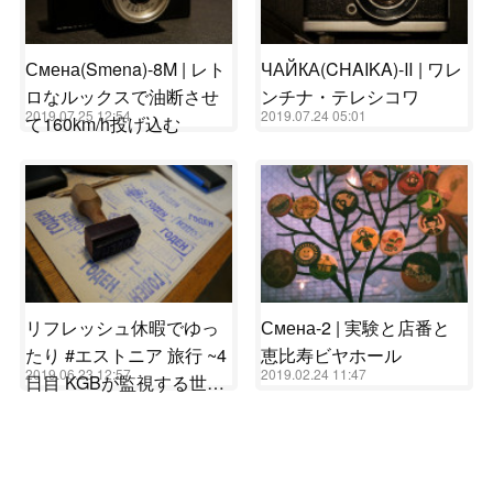
Смена(Smena)-8M | レト
ЧАЙКА(CHAIKA)-Ⅱ | ワレ
ロなルックスで油断させ
ンチナ・テレシコワ
2019.07.25 12:54
2019.07.24 05:01
て160km/h投げ込む
リフレッシュ休暇でゆっ
Смена-2 | 実験と店番と
たり #エストニア 旅行 ~4
恵比寿ビヤホール
2019.06.23 12:57
2019.02.24 11:47
日目 KGBが監視する世…