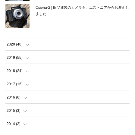
Смена-2 | 旧ソ連製のカメラを、エストニアからお迎えし
ました
2020
(
40
)
(
3
)
2019
(
55
)
(
4
)
(
8
)
2018
(
24
)
(
1
)
(
6
)
(
2
)
2017
(
15
)
(
1
)
(
3
)
(
1
)
(
1
)
2016
(
6
)
(
1
)
(
2
)
(
3
)
(
1
)
(
1
)
2015
(
3
)
(
4
)
(
5
)
(
5
)
(
5
)
(
5
)
(
1
)
2014
(
2
)
(
6
)
(
6
)
(
3
)
(
2
)