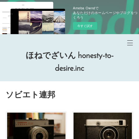
Ameba Owndで
あなただけのホームページやブログをつ
くろう
今すぐ試す
ほねでざいん honesty-to-
desire.inc
ソビエト連邦