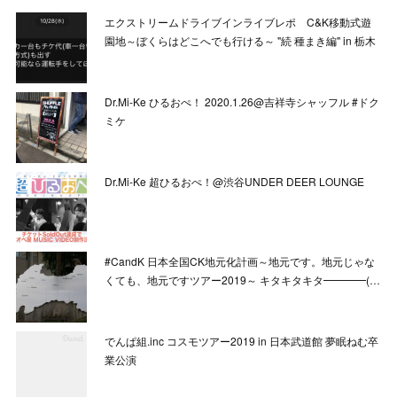
エクストリームドライブインライブレポ C&K移動式遊
園地～ぼくらはどこへでも行ける～ "続 種まき編" in 栃木
Dr.Mi-Ke ひるおぺ！ 2020.1.26@吉祥寺シャッフル #ドク
ミケ
Dr.Mi-Ke 超ひるおぺ！@渋谷UNDER DEER LOUNGE
#CandK 日本全国CK地元化計画～地元です。地元じゃな
くても、地元ですツアー2019～ キタキタキタ━━━━(…
でんぱ組.inc コスモツアー2019 in 日本武道館 夢眠ねむ卒
業公演