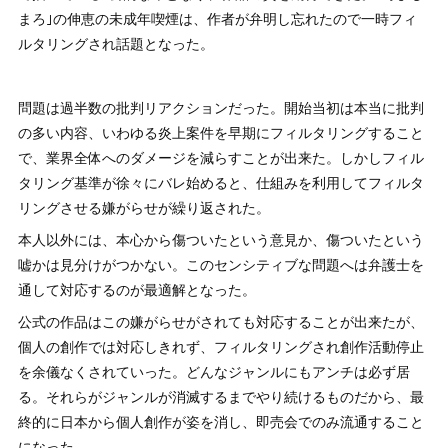
まろ｣の伸恵の未成年喫煙は、作者が弁明し忘れたので一時フィ
ルタリングされ話題となった。
問題は過半数の批判リアクションだった。開始当初は本当に批判
の多い内容、いわゆる炎上案件を早期にフィルタリングすること
で、業界全体へのダメージを減らすことが出来た。しかしフィル
タリング基準が徐々にバレ始めると、仕組みを利用してフィルタ
リングさせる嫌がらせが繰り返された。
本人以外には、本心から傷ついたという意見か、傷ついたという
嘘かは見分けがつかない。このセンシティブな問題へは弁護士を
通して対応するのが最適解となった。
公式の作品はこの嫌がらせがされても対応することが出来たが、
個人の創作では対応しきれず、フィルタリングされ創作活動停止
を余儀なくされていった。どんなジャンルにもアンチは必ず居
る。それらがジャンルが消滅するまでやり続けるものだから、最
終的に日本から個人創作が姿を消し、即売会でのみ流通すること
になった。