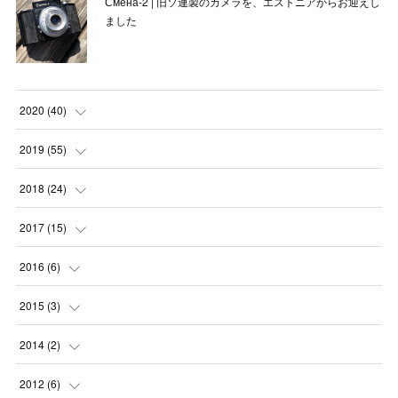
Смена-2 | 旧ソ連製のカメラを、エストニアからお迎えし
ました
2020
(
40
)
(
3
)
2019
(
55
)
(
4
)
(
8
)
2018
(
24
)
(
1
)
(
6
)
(
2
)
2017
(
15
)
(
1
)
(
3
)
(
1
)
(
1
)
2016
(
6
)
(
1
)
(
2
)
(
3
)
(
1
)
(
1
)
2015
(
3
)
(
4
)
(
5
)
(
5
)
(
5
)
(
5
)
(
1
)
2014
(
2
)
(
6
)
(
6
)
(
3
)
(
2
)
(
1
)
(
1
)
2012
(
6
)