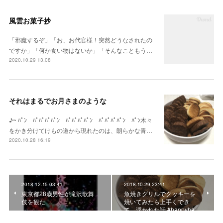
風雲お菓子抄
「邪魔するぞ」「お、お代官様！突然どうなされたの
ですか」「何か食い物はないか」「そんなこともう…
2020.10.29 13:08
それはまるでお月さまのような
♪~ ﾊﾟﾝ ﾊﾟﾊﾟﾊﾟﾊﾟﾝ ﾊﾟﾊﾟﾊﾟﾊﾟﾝ ﾊﾟﾊﾟﾊﾟﾊﾟﾝ ﾊﾟﾝ木々
をかき分けてけもの道から現れたのは、朗らかな青…
2020.10.28 16:19
2018.12.15 03:41
2018.10.29 23:41
東京都28歳男性が滝沢歌舞
魚焼きグリルでクッキーを
伎を観た
焼いてみたら上手くでき
て、浮かれた話 #happyha…