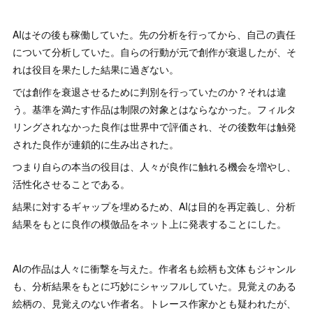
AIはその後も稼働していた。先の分析を行ってから、自己の責任
について分析していた。自らの行動が元で創作が衰退したが、そ
れは役目を果たした結果に過ぎない。
では創作を衰退させるために判別を行っていたのか？それは違
う。基準を満たす作品は制限の対象とはならなかった。フィルタ
リングされなかった良作は世界中で評価され、その後数年は触発
された良作が連鎖的に生み出された。
つまり自らの本当の役目は、人々が良作に触れる機会を増やし、
活性化させることである。
結果に対するギャップを埋めるため、AIは目的を再定義し、分析
結果をもとに良作の模倣品をネット上に発表することにした。
AIの作品は人々に衝撃を与えた。作者名も絵柄も文体もジャンル
も、分析結果をもとに巧妙にシャッフルしていた。見覚えのある
絵柄の、見覚えのない作者名。トレース作家かとも疑われたが、