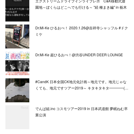
エクストリームドライブインライブレポ C&K移動式遊
園地～ぼくらはどこへでも行ける～ "続 種まき編" in 栃木
Dr.Mi-Ke ひるおぺ！ 2020.1.26@吉祥寺シャッフル #ドク
ミケ
Dr.Mi-Ke 超ひるおぺ！@渋谷UNDER DEER LOUNGE
#CandK 日本全国CK地元化計画～地元です。地元じゃな
くても、地元ですツアー2019～ キタキタキタ━━━━(…
でんぱ組.inc コスモツアー2019 in 日本武道館 夢眠ねむ卒
業公演