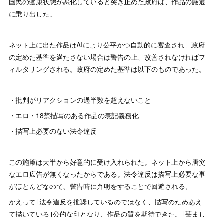
国民の健康状態が悪化していると突き止めた政府は、作品の厳選
に乗り出した。
ネット上に出た作品はAIにより公平かつ自動的に審査され、政府
の定めた基準を満たさない場合は警告の上、改善されなければフ
ィルタリングされる。政府の定めた基準は以下のものであった。
・批判がリアクションの過半数を超えないこと
・エロ・18禁描写のある作品の表記義務化
・描写上必要のない法令違反
この施策は大半から好意的に受け入れられた。ネット上から唐突
なエロ広告が無くなったからである。法令違反は描写上必要な事
がほとんどなので、警告時に弁明をすることで回避される。
かえって｢法令違反を推奨しているのではなく、描写のためあえ
て描いている｣公的な印となり、作品の質を期待できた。｢苺まし