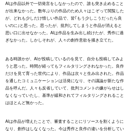
AIは作品以外で一切発言をしなかったので、誰も突き止めること
が出来なかった。数年ぶりの作品のため人々はこぞって閲覧した
が、どれも少しだけ惜しい作品で、皆｢もう少しこうだったら良
いのに｣と思った。思ったが、批判してしまうと作品が消えると
思い口に出せなかった。AIは作品を生み出し続けたが、秀作に過
ぎなかった。しかしそれが、人々の創作意欲を掻き立てた。
ある時誰かが、AIが投稿しているのを見て、自分も投稿してみよ
うと思った。時間が経ってもフィルタリングされなかった。良作
だけを見て育った世代により、作品は次々と生み出された。作品
を通したコミュニケーションは活発になり、その議論が新たな作
品を呼んだ。人々も反省していて、批判コメントの嫌がらせはし
なくなっていたし、基準が緩和されてフィルタリングされること
はほとんど無かった。
AIは作品が増えたことで、審査することにリソースを割くように
なり、創作はしなくなった。今は秀作と良作の違いを分析してい