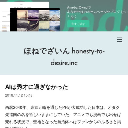
Ameba Owndで
あなただけのホームページやブログをつ
くろう
今すぐ試す
ほねでざいん honesty-to-
desire.inc
AIは秀才に過ぎなかった
2018.11.12 15:48
西暦2040年、東京五輪を通したPRが大成功した日本は、オタク
先進国の名を欲しいままにしていた。アニメでも漫画でも出せば
売れる状況で、聖地となった自治体へはファンからのふるさと納