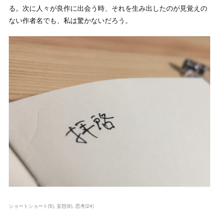
る。次に人々が良作に出会う時、それを生み出したのが見覚えの
ない作者名でも、私は驚かないだろう。
ショートショート
(
5
)
妄想
(
8
)
思考
(
24
)