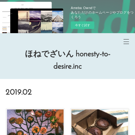
Ameba Owndで
あなただけのホームページやブログをつ
くろう
今すぐ試す
ほねでざいん honesty-to-
desire.inc
2019
.
02