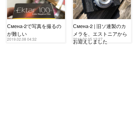
Смена-2で写真を撮るの
Смена-2 | 旧ソ連製のカ
が難しい
メラを、エストニアから
2019.02.08 04:32
2019.02.05 13:27
お迎えしました