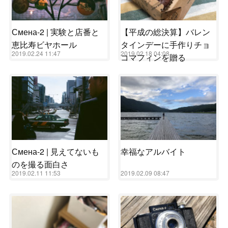
Смена-2 | 実験と店番と
【平成の総決算】バレン
恵比寿ビヤホール
タインデーに手作りチョ
2019.02.24 11:47
2019.02.18 04:08
コマフィンを贈る
Смена-2 | 見えてないも
幸福なアルバイト
のを撮る面白さ
2019.02.11 11:53
2019.02.09 08:47