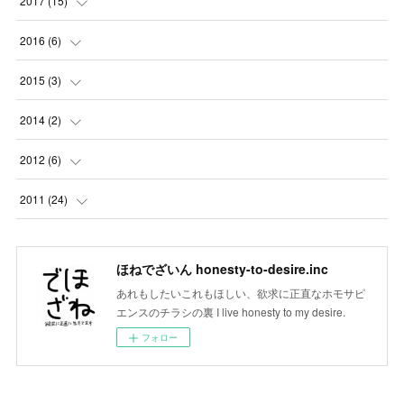
2017
(
15
)
(
1
)
(
3
)
(
1
)
(
1
)
2016
(
6
)
(
1
)
(
2
)
(
3
)
(
1
)
(
1
)
2015
(
3
)
(
4
)
(
5
)
(
5
)
(
5
)
(
5
)
(
1
)
2014
(
2
)
(
6
)
(
6
)
(
3
)
(
2
)
(
1
)
(
1
)
2012
(
6
)
(
5
)
(
6
)
(
1
)
(
1
)
(
1
)
(
1
)
(
2
)
2011
(
24
)
(
8
)
(
3
)
(
3
)
(
1
)
(
1
)
(
10
)
(
5
)
(
3
)
(
1
)
(
4
)
ほねでざいん honesty-to-desire.inc
(
3
)
(
14
)
あれもしたいこれもほしい、欲求に正直なホモサピ
(
2
)
(
4
)
(
5
)
エンスのチラシの裏 I live honesty to my desire.
(
6
)
フォロー
(
3
)