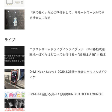
「家で働く」ための準備をして、リモートワークができ
る社会人になる
ライブ
エクストリームドライブインライブレポ C&K移動式遊
園地～ぼくらはどこへでも行ける～ "続 種まき編" in 栃木
Dr.Mi-Ke ひるおぺ！ 2020.1.26@吉祥寺シャッフル #ドク
ミケ
Dr.Mi-Ke 超ひるおぺ！@渋谷UNDER DEER LOUNGE