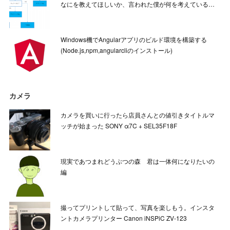
なにを教えてほしいか、言われた僕が何を考えている…
Windows機でAngularアプリのビルド環境を構築する
(Node.js,npm,angularcliのインストール)
カメラ
カメラを買いに行ったら店員さんとの値引きタイトルマ
ッチが始まった SONY α7C + SEL35F18F
現実であつまれどうぶつの森 君は一体何になりたいの
編
撮ってプリントして貼って、写真を楽しもう。インスタ
ントカメラプリンター Canon iNSPiC ZV-123