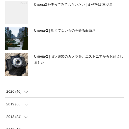
Смена2を使ってみてもらいたい | まぜそば 三ツ星
Смена-2 | 見えてないものを撮る面白さ
Смена-2 | 旧ソ連製のカメラを、エストニアからお迎えし
ました
2020
(
40
)
(
3
)
2019
(
55
)
(
4
)
(
8
)
2018
(
24
)
(
1
)
(
6
)
(
2
)